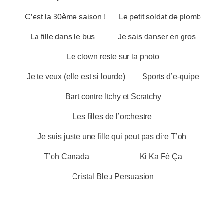
C’est la 30ème saison !
Le petit soldat de plomb
La fille dans le bus
Je sais danser en gros
Le clown reste sur la photo
Je te veux (elle est si lourde)
Sports d’e-quipe
Bart contre Itchy et Scratchy
Les filles de l’orchestre
Je suis juste une fille qui peut pas dire T’oh
T’oh Canada
Ki Ka Fé Ça
Cristal Bleu Persuasion