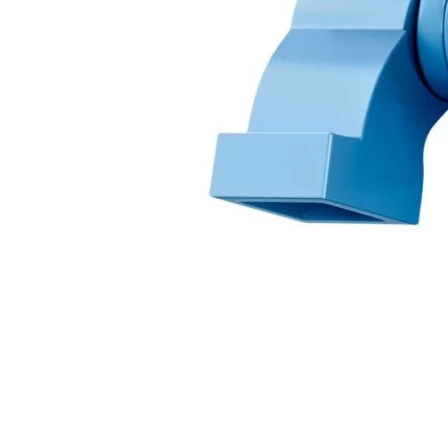
La plateforme
Disney+
permets de revoir tous les
épisodes des Simpson en streaming.
Marge Simpson
Bart Simpson
Lisa Simpson
Maggie Simpson
Ned Flanders
Krusty le Clown
Milhouse Van Houten
Tahiti Bob (Sideshow Bob)