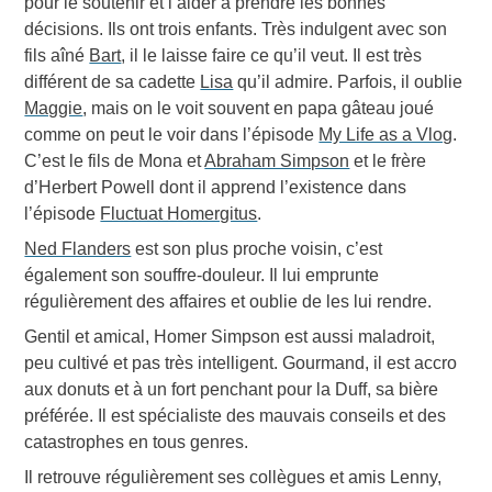
pour le soutenir et l’aider à prendre les bonnes
décisions. Ils ont trois enfants. Très indulgent avec son
fils aîné
Bart
, il le laisse faire ce qu’il veut. Il est très
différent de sa cadette
Lisa
qu’il admire. Parfois, il oublie
Maggie
, mais on le voit souvent en papa gâteau joué
comme on peut le voir dans l’épisode
My Life as a Vlog
.
C’est le fils de Mona et
Abraham Simpson
et le frère
d’Herbert Powell dont il apprend l’existence dans
l’épisode
Fluctuat Homergitus
.
Ned Flanders
est son plus proche voisin, c’est
également son souffre-douleur. Il lui emprunte
régulièrement des affaires et oublie de les lui rendre.
Gentil et amical, Homer Simpson est aussi maladroit,
peu cultivé et pas très intelligent. Gourmand, il est accro
aux
donuts
et à un fort penchant pour la
Duff
, sa bière
préférée. Il est spécialiste des mauvais conseils et des
catastrophes en tous genres.
Il retrouve régulièrement ses collègues et amis Lenny,