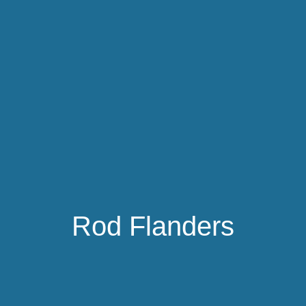
Rod Flanders