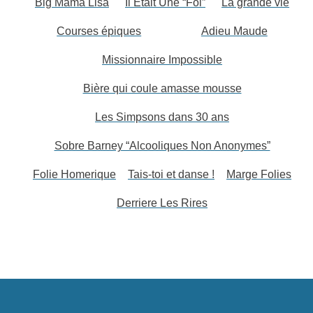
Big Mama Lisa
Il Etait Une “Foi”
La grande vie
Courses épiques
Adieu Maude
Missionnaire Impossible
Bière qui coule amasse mousse
Les Simpsons dans 30 ans
Sobre Barney “Alcooliques Non Anonymes”
Folie Homerique
Tais-toi et danse !
Marge Folies
Derriere Les Rires