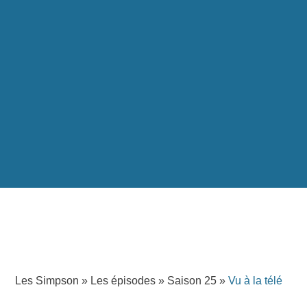
Les Simpson
»
Les épisodes
»
Saison 25
»
Vu à la télé