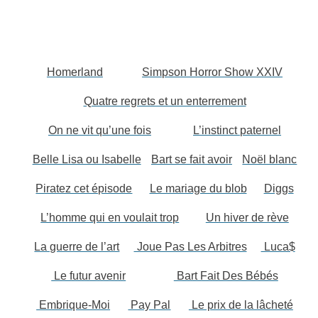
Homerland
Simpson Horror Show XXIV
Quatre regrets et un enterrement
On ne vit qu’une fois
L’instinct paternel
Belle Lisa ou Isabelle
Bart se fait avoir
Noël blanc
Piratez cet épisode
Le mariage du blob
Diggs
L’homme qui en voulait trop
Un hiver de rève
La guerre de l’art
Joue Pas Les Arbitres
Luca$
Le futur avenir
Bart Fait Des Bébés
Embrique-Moi
Pay Pal
Le prix de la lâcheté