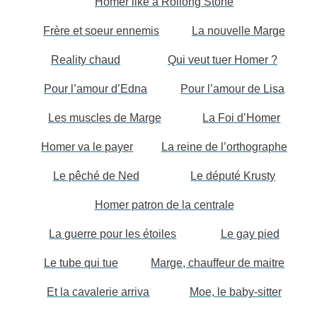
Homer like a Rollong Stone
Frère et soeur ennemis
La nouvelle Marge
Reality chaud
Qui veut tuer Homer ?
Pour l’amour d’Edna
Pour l’amour de Lisa
Les muscles de Marge
La Foi d’Homer
Homer va le payer
La reine de l’orthographe
Le pêché de Ned
Le député Krusty
Homer patron de la centrale
La guerre pour les étoiles
Le gay pied
Le tube qui tue
Marge, chauffeur de maitre
Et la cavalerie arriva
Moe, le baby-sitter