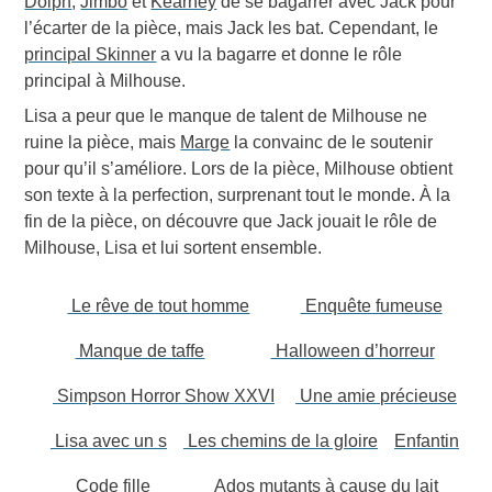
Dolph
,
Jimbo
et
Kearney
de se bagarrer avec Jack pour
l’écarter de la pièce, mais Jack les bat. Cependant, le
principal Skinner
a vu la bagarre et donne le rôle
principal à Milhouse.
Lisa a peur que le manque de talent de Milhouse ne
ruine la pièce, mais
Marge
la convainc de le soutenir
pour qu’il s’améliore. Lors de la pièce, Milhouse obtient
son texte à la perfection, surprenant tout le monde. À la
fin de la pièce, on découvre que Jack jouait le rôle de
Milhouse, Lisa et lui sortent ensemble.
Le rêve de tout homme
Enquête fumeuse
Manque de taffe
Halloween d’horreur
Simpson Horror Show XXVI
Une amie précieuse
Lisa avec un s
Les chemins de la gloire
Enfantin
Code fille
Ados mutants à cause du lait