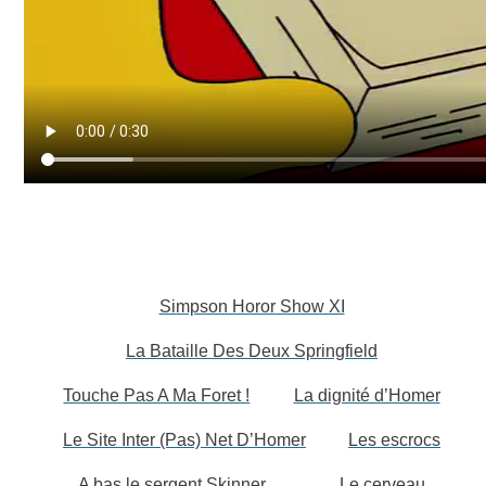
Simpson Horor Show XI
La Bataille Des Deux Springfield
Touche Pas A Ma Foret !
La dignité d’Homer
Le Site Inter (Pas) Net D’Homer
Les escrocs
A bas le sergent Skinner
Le cerveau